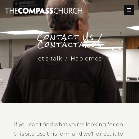
Contact Us /
Contáctanos
let's talk! / ¡Hablemos!
If you can't find what you're looking for on
this site, use this form and we'll direct it to